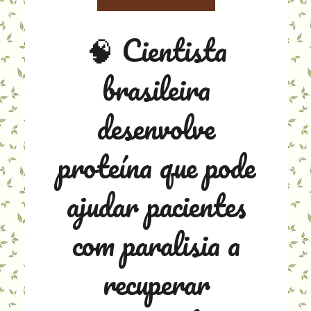
🧠 Cientista
brasileira
desenvolve
proteína que pode
ajudar pacientes
com paralisia a
recuperar