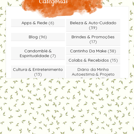
Categorias
Apps & Rede
(6)
Beleza & Auto-Cuidado
(39)
Blog
(96)
Brindes & Promoções
(17)
Candomblé &
Cantinho Da Make
(38)
Espiritualidade
(7)
Colabs & Recebidos
(15)
Cultura & Entretenimento
Diário da Minha
(13)
Autoestima & Projeto
Rapunzel
(3)
Dicas & Você Sabia
(49)
Educação & Literatura
(5)
Entrevista
(1)
Especiais & Homenagens
(5)
Eventos & Passeios
(26)
Moda & Estilo
(18)
Notícias & Economia
(4)
Participe Você Também
(39)