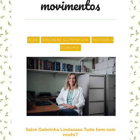
movimentos
BLOG
EDUCAÇÃO & LITERATURA
NOTÍCIAS &
ECONOMIA
Salve Galerinha Lindaaaaa Tudo bem com
vocês?