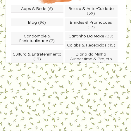
Apps & Rede
(6)
Beleza & Auto-Cuidado
(39)
Blog
(96)
Brindes & Promoções
(17)
Candomblé &
Cantinho Da Make
(38)
Espiritualidade
(7)
Colabs & Recebidos
(15)
Cultura & Entretenimento
Diário da Minha
(13)
Autoestima & Projeto
Rapunzel
(3)
Dicas & Você Sabia
(49)
Educação & Literatura
(5)
Entrevista
(1)
Especiais & Homenagens
(5)
Eventos & Passeios
(25)
Moda & Estilo
(18)
Notícias & Economia
(4)
Participe Você Também
(39)
Viagens & Lazer
(5)
Vida & Bem-Estar
(31)