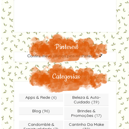
Pinterest
Confira meus últimos pins no Pinterest 💕
Categorias
Apps & Rede
(6)
Beleza & Auto-
Cuidado
(39)
Blog
(96)
Brindes &
Promoções
(17)
Candomblé &
Cantinho Da Make