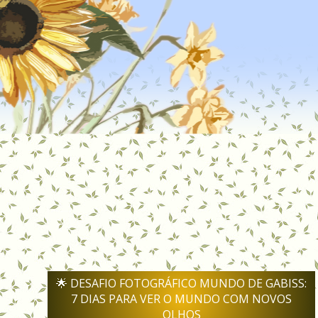
DA
🌟 DESAFIO FOTOGRÁFICO MUNDO DE GABISS:
DA
7 DIAS PARA VER O MUNDO COM NOVOS
OLHOS