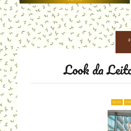
2
Look da Leit
BLOG
PA