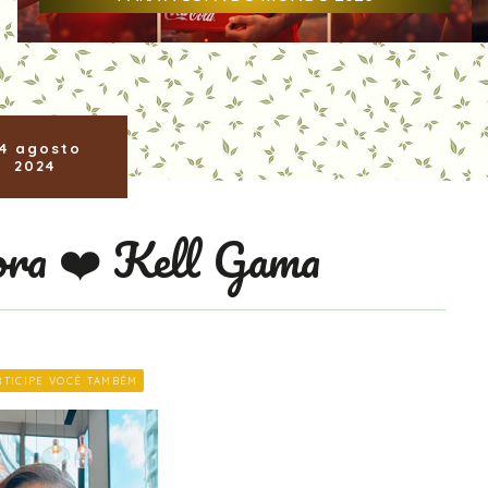
4 agosto
2024
ora ❤️ Kell Gama
RTICIPE VOCÊ TAMBÉM