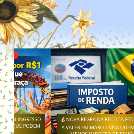
SO
💰 NOVA REGRA DA RECEITA FEDERAL COMEÇA
EM
A VALER EM MARÇO: VEJA QUEM PODE PAGAR