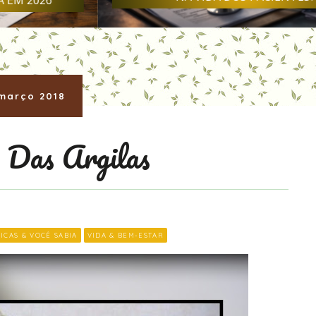
março 2018
 Das Argilas
ICAS & VOCÊ SABIA
VIDA & BEM-ESTAR