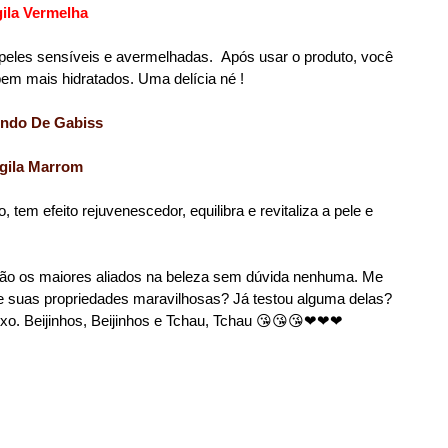
ila Vermelha
ra peles sensíveis e avermelhadas. Após usar o produto, você
em mais hidratados. Uma delícia né !
gila Marrom
, tem efeito rejuvenescedor, equilibra e revitaliza a pele e
erão os maiores aliados na beleza sem dúvida nenhuma. Me
e suas propriedades maravilhosas? Já testou alguma delas?
ixo. Beijinhos, Beijinhos e Tchau, Tchau 😘😘😘❤❤❤