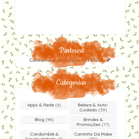
Pinterest
Confira meus últimos pins no Pinterest 💕
Categorias
Apps & Rede
(6)
Beleza & Auto-
Cuidado
(39)
Blog
(96)
Brindes &
Promoções
(17)
Candomblé &
Cantinho Da Make