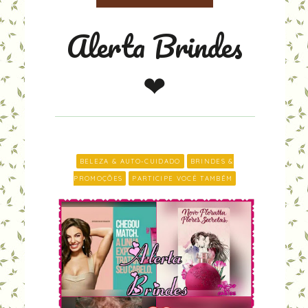
Alerta Brindes
❤
BELEZA & AUTO-CUIDADO
BRINDES &
PROMOÇÕES
PARTICIPE VOCÊ TAMBÉM