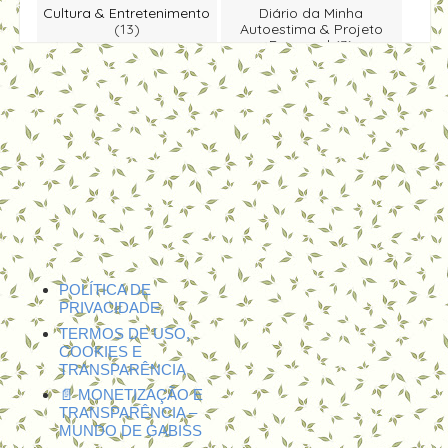
Cultura & Entretenimento
Diário da Minha
(13)
Autoestima & Projeto
Rapunzel
(3)
Dicas & Você Sabia
(49)
Educação & Literatura
(5)
Entrevista
(1)
Especiais & Homenagens
(5)
Eventos & Passeios
(25)
Moda & Estilo
(18)
Notícias & Economia
(4)
Participe Você Também
(39)
Viagens & Lazer
(5)
Vida & Bem-Estar
(31)
Vlogs & Canal
(17)
POLÍTICA DE
PRIVACIDADE
TERMOS DE USO,
COOKIES E
TRANSPARÊNCIA
📄 MONETIZAÇÃO E
TRANSPARÊNCIA –
MUNDO DE GABISS