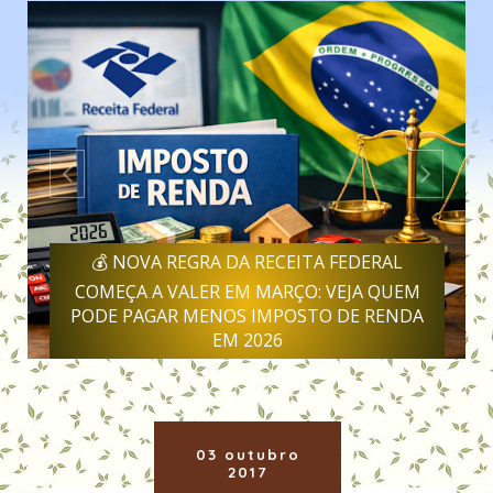
💰 NOVA REGRA DA RECEITA FEDERAL
COMEÇA A VALER EM MARÇO: VEJA QUEM
PODE PAGAR MENOS IMPOSTO DE RENDA
EM 2026
03 outubro
2017