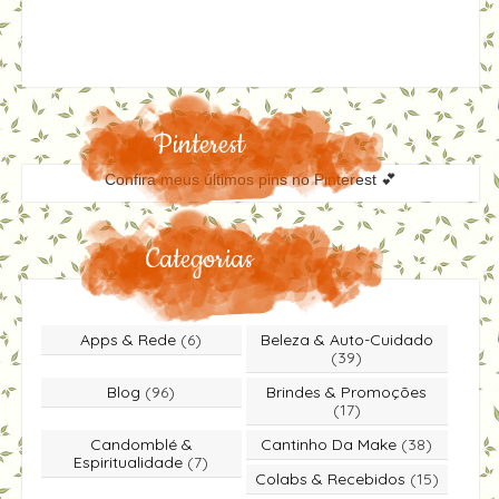
Pinterest
Confira meus últimos pins no Pinterest 💕
Categorias
Apps & Rede
(6)
Beleza & Auto-Cuidado
(39)
Blog
(96)
Brindes & Promoções
(17)
Candomblé &
Cantinho Da Make
(38)
Espiritualidade
(7)
Colabs & Recebidos
(15)