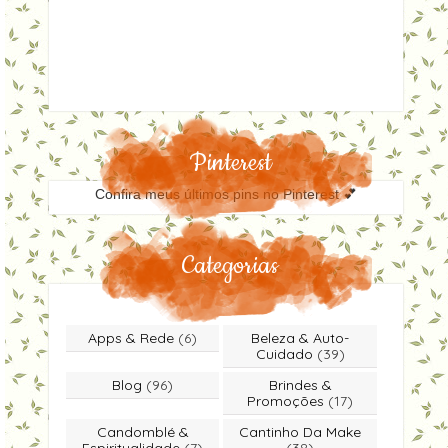
Pinterest
Confira meus últimos pins no Pinterest 💕
Categorias
Apps & Rede
(6)
Beleza & Auto-
Cuidado
(39)
Blog
(96)
Brindes &
Promoções
(17)
Candomblé &
Cantinho Da Make