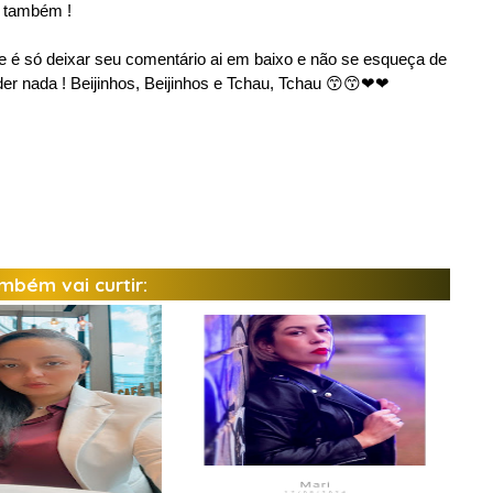
r também !
e é só deixar seu comentário ai em baixo e não se esqueça de
rder nada ! Beijinhos, Beijinhos e Tchau, Tchau 😙😙❤❤
mbém vai curtir: