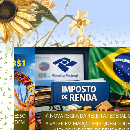
SO
💰 NOVA REGRA DA RECEITA FEDERAL COMEÇA
EM
A VALER EM MARÇO: VEJA QUEM PODE PAGAR