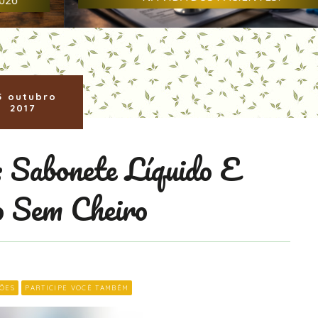
5 outubro
2017
: Sabonete Líquido E
 Sem Cheiro
ÕES
PARTICIPE VOCÊ TAMBÉM