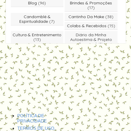
Blog
(96)
Brindes & Promoções
(17)
Candomblé &
Cantinho Da Make
(38)
Espiritualidade
(7)
Colabs & Recebidos
(15)
Cultura & Entretenimento
Diário da Minha
(13)
Autoestima & Projeto
Rapunzel
(3)
Dicas & Você Sabia
(49)
Educação & Literatura
(5)
Entrevista
(1)
Especiais & Homenagens
(5)
Eventos & Passeios
(26)
Moda & Estilo
(18)
Notícias & Economia
(4)
Participe Você Também
(39)
Viagens & Lazer
(6)
Vida & Bem-Estar
(31)
Vlogs & Canal
(17)
POLÍTICA DE
PRIVACIDADE
TERMOS DE USO,