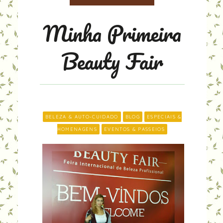
Minha Primeira
Beauty Fair
BELEZA & AUTO-CUIDADO
BLOG
ESPECIAIS &
HOMENAGENS
EVENTOS & PASSEIOS