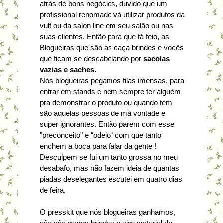
atrás de bons negócios, duvido que um
profissional renomado vá utilizar produtos da
vult ou da salon line em seu salão ou nas
suas clientes. Então para que tá feio, as
Blogueiras que são as caça brindes e vocês
que ficam se descabelando por
sacolas
vazias e saches.
Nós blogueiras pegamos filas imensas, para
entrar em stands e nem sempre ter alguém
pra demonstrar o produto ou quando tem
são aquelas pessoas de má vontade e
super ignorantes. Então parem com esse
"preconceito" e “odeio” com que tanto
enchem a boca para falar da gente !
Desculpem se fui um tanto grossa no meu
desabafo, mas não fazem ideia de quantas
piadas deselegantes escutei em quatro dias
de feira.
O presskit que nós blogueiras ganhamos,
não são meros brindes e sim material de