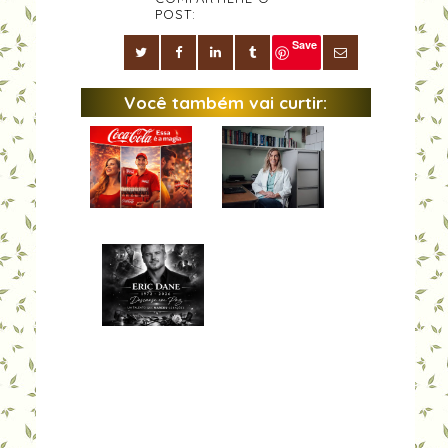
POST:
Save
Você também vai curtir: