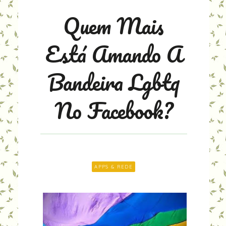
Quem Mais
Está Amando A
Bandeira Lgbtq
No Facebook?
APPS & REDE