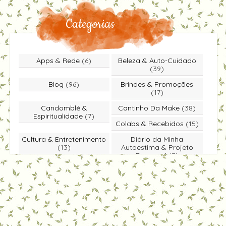
Categorias
Apps & Rede
(6)
Beleza & Auto-Cuidado
(39)
Blog
(96)
Brindes & Promoções
(17)
Candomblé &
Cantinho Da Make
(38)
Espiritualidade
(7)
Colabs & Recebidos
(15)
Cultura & Entretenimento
Diário da Minha
(13)
Autoestima & Projeto
Rapunzel
(3)
Dicas & Você Sabia
(49)
Educação & Literatura
(5)
Entrevista
(1)
Especiais & Homenagens
(5)
Eventos & Passeios
(25)
Moda & Estilo
(18)