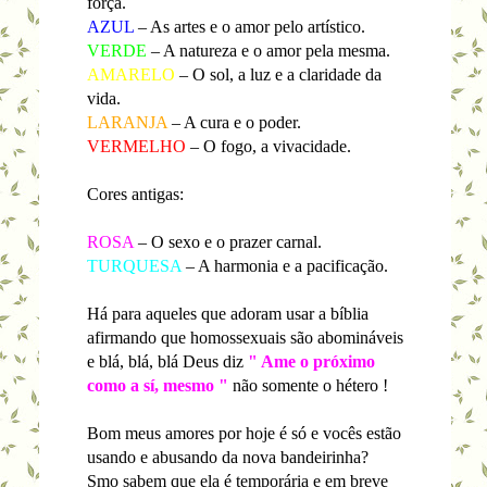
força.
AZUL
– As artes e o amor pelo artístico.
VERDE
– A natureza e o amor pela mesma.
AMARELO
– O sol, a luz e a claridade da
vida.
LARANJA
– A cura e o poder.
VERMELHO
– O fogo, a vivacidade.
Cores antigas:
ROSA
– O sexo e o prazer carnal.
TURQUESA
– A harmonia e a pacificação.
Há para aqueles que adoram usar a bíblia
afirmando que homossexuais são abomináveis
e blá, blá, blá Deus diz
" Ame o próximo
como a sí, mesmo "
não somente o hétero !
Bom meus amores por hoje é só e vocês estão
usando e abusando da nova bandeirinha?
Smo sabem que ela é temporária e em breve