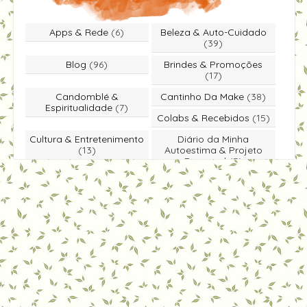
Apps & Rede
(6)
Beleza & Auto-Cuidado
(39)
Blog
(96)
Brindes & Promoções
(17)
Candomblé &
Cantinho Da Make
(38)
Espiritualidade
(7)
Colabs & Recebidos
(15)
Cultura & Entretenimento
Diário da Minha
(13)
Autoestima & Projeto
Rapunzel
(3)
Dicas & Você Sabia
(49)
Educação & Literatura
(5)
Entrevista
(1)
Especiais & Homenagens
(5)
Eventos & Passeios
(25)
Moda & Estilo
(18)
Notícias & Economia
(4)
Participe Você Também
(39)
Viagens & Lazer
(5)
Vida & Bem-Estar
(31)