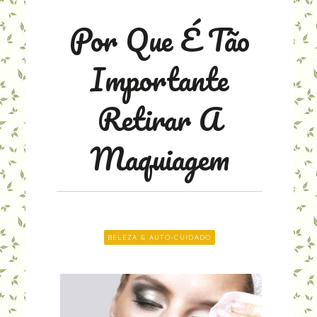
Por Que É Tão
Importante
Retirar A
Maquiagem
BELEZA & AUTO-CUIDADO